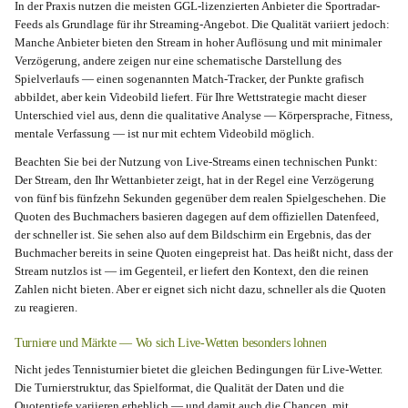
In der Praxis nutzen die meisten GGL-lizenzierten Anbieter die Sportradar-
Feeds als Grundlage für ihr Streaming-Angebot. Die Qualität variiert jedoch:
Manche Anbieter bieten den Stream in hoher Auflösung und mit minimaler
Verzögerung, andere zeigen nur eine schematische Darstellung des
Spielverlaufs — einen sogenannten Match-Tracker, der Punkte grafisch
abbildet, aber kein Videobild liefert. Für Ihre Wettstrategie macht dieser
Unterschied viel aus, denn die qualitative Analyse — Körpersprache, Fitness,
mentale Verfassung — ist nur mit echtem Videobild möglich.
Beachten Sie bei der Nutzung von Live-Streams einen technischen Punkt:
Der Stream, den Ihr Wettanbieter zeigt, hat in der Regel eine Verzögerung
von fünf bis fünfzehn Sekunden gegenüber dem realen Spielgeschehen. Die
Quoten des Buchmachers basieren dagegen auf dem offiziellen Datenfeed,
der schneller ist. Sie sehen also auf dem Bildschirm ein Ergebnis, das der
Buchmacher bereits in seine Quoten eingepreist hat. Das heißt nicht, dass der
Stream nutzlos ist — im Gegenteil, er liefert den Kontext, den die reinen
Zahlen nicht bieten. Aber er eignet sich nicht dazu, schneller als die Quoten
zu reagieren.
Turniere und Märkte — Wo sich Live-Wetten besonders lohnen
Nicht jedes Tennisturnier bietet die gleichen Bedingungen für Live-Wetter.
Die Turnierstruktur, das Spielformat, die Qualität der Daten und die
Quotentiefe variieren erheblich — und damit auch die Chancen, mit