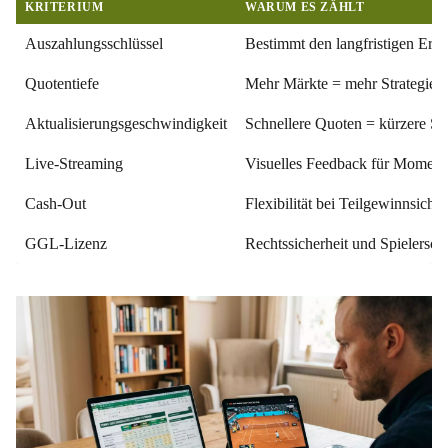
KRITERIUM
WARUM ES ZÄHLT
Auszahlungsschlüssel
Bestimmt den langfristigen Ertr
Quotentiefe
Mehr Märkte = mehr Strategieo
Aktualisierungsgeschwindigkeit
Schnellere Quoten = kürzere Sp
Live-Streaming
Visuelles Feedback für Momen
Cash-Out
Flexibilität bei Teilgewinnsiche
GGL-Lizenz
Rechtssicherheit und Spielersch