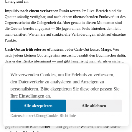
Untergrund an.
Impulsiv nach einem verlorenen Punkt wetten.
Im Live-Bereich sind die
Quoten ständig verfügbar, und nach einem überraschenden Punktverlust des
Gegners scheint die Gelegenheit da. Aber genau in diesen Momenten sind
die Quoten bereits angepasst — Sie jagen einem Preis hinterher, der nicht
mehr existiert. Warten Sie auf strukturelle Veränderungen, nicht auf einzelne
Punkte.
Cash-Out zu früh oder zu oft nutzen.
Jeder Cash-Out kostet Marge. Wer
nach jedem kleinen Quotengewinn auscasht, bezahlt den Buchmacher dafür,
dass er das Risiko übernimmt — und gibt langfristig mehr ab, als er sichert.
Nutzen Sie Cash-Out nur, wenn sich Ihre ursprüngliche Analyse grundlegend
verändert hat.
Wir verwenden Cookies, um Ihr Erlebnis zu verbessern,
den Datenverkehr zu analysieren und Anzeigen zu
Verluste durch höhere Einsätze kompensieren wollen.
Chasing ist der
klassische Weg in die Verlustzone. Tennis liefert pro Tag dutzende Live-
personalisieren. Bitte akzeptieren Sie diese oder passen Sie
Möglichkeiten, und die nächste ist immer nur Minuten entfernt. Halten Sie
Ihre Einstellungen an.
Ihren Einsatz konstant, unabhängig vom bisherigen Tagesergebnis.
14:43
Alle akzeptieren
Alle ablehnen
Auf Challenger-Matches ohne Recherche wetten.
Die unteren
Turnierebenen bieten höhere Quoten, aber auch höhere Risiken. Ohne solide
Datenschutzerklärung
Cookie-Richtlinie
Kenntnis der Spieler und der Turnierbedingungen sind Sie hier im Nachteil
gegenüber dem Buchmacher — und gegenüber Wettern, die diese Nische