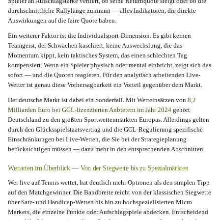
Spieler an Aufschlagstärke verliert, ob seine Returnquote steigt oder ob die
durchschnittliche Rallylänge zunimmt — alles Indikatoren, die direkte
Auswirkungen auf die faire Quote haben.
Ein weiterer Faktor ist die Individualsport-Dimension. Es gibt keinen
Teamgeist, der Schwächen kaschiert, keine Auswechslung, die das
Momentum kippt, kein taktisches System, das einen schlechten Tag
kompensiert. Wenn ein Spieler physisch oder mental einbricht, zeigt sich das
sofort — und die Quoten reagieren. Für den analytisch arbeitenden Live-
Wetter ist genau diese Vorhersagbarkeit ein Vorteil gegenüber dem Markt.
Der deutsche Markt ist dabei ein Sonderfall. Mit Wetteinsätzen von
8,2
Milliarden Euro bei GGL-lizenzierten Anbietern im Jahr 2024
gehört
Deutschland zu den größten Sportwettenmärkten Europas. Allerdings gelten
durch den Glücksspielstaatsvertrag und die GGL-Regulierung spezifische
Einschränkungen bei Live-Wetten, die Sie bei der Strategieplanung
berücksichtigen müssen — dazu mehr in den entsprechenden Abschnitten.
Wettarten im Überblick — Von der Siegwette bis zu Spezialmärkten
Wer live auf Tennis wettet, hat deutlich mehr Optionen als den simplen Tipp
auf den Matchgewinner. Die Bandbreite reicht von der klassischen Siegwette
über Satz- und Handicap-Wetten bis hin zu hochspezialisierten Micro
Markets, die einzelne Punkte oder Aufschlagspiele abdecken. Entscheidend