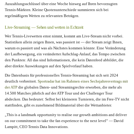
Auszahlungsschlüssel über eine Woche hinweg auf Ihren bevorzugten
Tennis-Märkten. Kleine Quotenunterschiede summieren sich bei
regelmäßigem Wetten zu relevanten Beträgen.
Live-Streaming — Sehen und wetten in Echtzeit
Wer Tennis-Livewetten ernst nimmt, kommt am Live-Stream nicht vorbei.
Statistiken allein zeigen Ihnen, was passiert ist — der Stream zeigt Ihnen,
warum es passiert und was als Nächstes kommen könnte. Eine Veränderung
der Laufbewegung, ein veränderter Aufschlag-Anlauf, das Tempo zwischen
den Punkten: All das sind Informationen, die kein Datenfeed abbildet, die
aber direkte Auswirkungen auf den Spielverlauf haben.
Die Datenbasis für professionelles Tennis-Streaming hat sich seit 2024
deutlich verbreitert.
Sportradar hat im Rahmen eines Sechsjahresvertrags mit
der ATP
die globalen Daten- und Streamingrechte erworben, die mehr als
14.500 Matches jährlich auf der ATP Tour und der Challenger Tour
abdecken. Das bedeutet: Selbst bei kleineren Turnieren, die im Free-TV nicht
stattfinden, gibt es zunehmend Bildmaterial über die Wettanbieter.
„This is a landmark opportunity to realise our growth ambitions and deliver
on our commitment to take the fan experience to the next level“ — David
Lampitt, CEO Tennis Data Innovations.