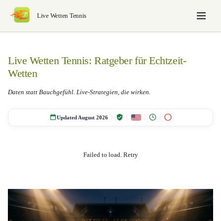
Live Wetten Tennis
Live Wetten Tennis: Ratgeber für Echtzeit-
Wetten
Daten statt Bauchgefühl. Live-Strategien, die wirken.
Updated August 2026
Failed to load.
Retry