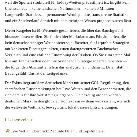
weil die Sportart strukturell für In-Play-Wetten prädestiniert ist. Es gibt kein
Unentschieden, keine taktischen Nullnummern, keine 90 Minuten
Langeweile. Stattdessen: permanente Wendepunkte, transparente Statistiken
und ein Spielverlauf, der sich mit dem richtigen Wissen prognostizieren lässt.
Dieser Ratgeber ist für Wettende geschrieben, die über das Bauchgefühl
hinauswachsen wollen. Sie finden hier Marktdaten aus Primärquellen, die
kein deutschsprachiger Wettanbieter so aufbereitet, fünf erprobte Strategien
mit konkreten Einstiegspunkten, einen datengestützten Buchmacher-
Vergleich und eine ehrliche Einordnung der Risiken. Ob Sie zum ersten Mal
live auf Tennis wetten oder Ihre bestehende Strategie schärfen möchten —
die folgenden Abschnitte liefern das analytische Fundament. Daten statt
Bauchgefühl: Das ist der Leitgedanke.
Der Fokus liegt auf dem deutschen Markt mit seiner GGL-Regulierung, den
spezifischen Einschränkungen bei Live-Wetten und den Besonderheiten, die
sich daraus für Ihre Wettstrategie ergeben. Gleichzeitig ordnen wir den
deutschen Markt in den globalen Kontext ein — denn wer versteht, wie sich
der weltweite Wettmarkt bewegt, trifft lokal bessere Entscheidungen.
Inhaltsverzeichnis
Live Wetten Überblick: Zentrale Daten und Top-Anbieter