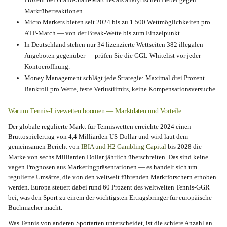
Marktüberreaktionen.
Micro Markets bieten seit 2024 bis zu 1.500 Wettmöglichkeiten pro
ATP-Match — von der Break-Wette bis zum Einzelpunkt.
In Deutschland stehen nur 34 lizenzierte Wettseiten 382 illegalen
Angeboten gegenüber — prüfen Sie die GGL-Whitelist vor jeder
Kontoeröffnung.
Money Management schlägt jede Strategie: Maximal drei Prozent
Bankroll pro Wette, feste Verlustlimits, keine Kompensationsversuche.
Warum Tennis-Livewetten boomen — Marktdaten und Vorteile
Der globale regulierte Markt für Tenniswetten erreichte 2024 einen
Bruttospielertrag von 4,4 Milliarden US-Dollar und wird laut dem
gemeinsamen Bericht von
IBIA und H2 Gambling Capital
bis 2028 die
Marke von sechs Milliarden Dollar jährlich überschreiten. Das sind keine
vagen Prognosen aus Marketingpräsentationen — es handelt sich um
regulierte Umsätze, die von den weltweit führenden Marktforschern erhoben
werden. Europa steuert dabei rund 60 Prozent des weltweiten Tennis-GGR
bei, was den Sport zu einem der wichtigsten Ertragsbringer für europäische
Buchmacher macht.
Was Tennis von anderen Sportarten unterscheidet, ist die schiere Anzahl an