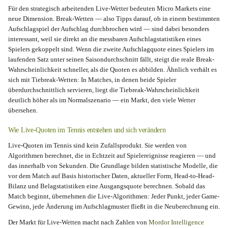
Für den strategisch arbeitenden Live-Wetter bedeuten Micro Markets eine
neue Dimension. Break-Wetten — also Tipps darauf, ob in einem bestimmten
Aufschlagspiel der Aufschlag durchbrochen wird — sind dabei besonders
interessant, weil sie direkt an die messbaren Aufschlagstatistiken eines
Spielers gekoppelt sind. Wenn die zweite Aufschlagquote eines Spielers im
laufenden Satz unter seinen Saisondurchschnitt fällt, steigt die reale Break-
Wahrscheinlichkeit schneller, als die Quoten es abbilden. Ähnlich verhält es
sich mit Tiebreak-Wetten: In Matches, in denen beide Spieler
überdurchschnittlich servieren, liegt die Tiebreak-Wahrscheinlichkeit
deutlich höher als im Normalszenario — ein Markt, den viele Wetter
übersehen.
Wie Live-Quoten im Tennis entstehen und sich verändern
Live-Quoten im Tennis sind kein Zufallsprodukt. Sie werden von
Algorithmen berechnet, die in Echtzeit auf Spielereignisse reagieren — und
das innerhalb von Sekunden. Die Grundlage bilden statistische Modelle, die
vor dem Match auf Basis historischer Daten, aktueller Form, Head-to-Head-
Bilanz und Belagstatistiken eine Ausgangsquote berechnen. Sobald das
Match beginnt, übernehmen die Live-Algorithmen: Jeder Punkt, jeder Game-
Gewinn, jede Änderung im Aufschlagmuster fließt in die Neuberechnung ein.
Der Markt für Live-Wetten macht nach Zahlen von
Mordor Intelligence