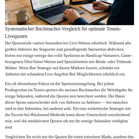
Systematischer Buchmacher-Vergleich für optimale Tennis-
Livequoten
Die Quotentiefe variiert besonders bei Live-Wetten erheblich. Während alle
großen Anbieter die Siegwette und grundlegende Satzwetten abdecken,
bieten nur einige wenige das volle Spektrum an Handicap-Varianten, Game-
bezogenen Über/Unter-Wetten und Spezialwetten wie Break- oder Tiebreak-
Märkte. Wenn Ihre Strategie auf diesen Märkten basiert, schränkt ein
Anbieter mit schmalem Live-Angebot Ihre Möglichkeiten erheblich ein.
Ein oft übersehener Faktor ist die Sperrzeitenregelung. Bei jedem
Punktgewinn im Tennis sperren die meisten Buchmacher die Wettabgabe für
einige Sekunden, während die Quoten neu berechnet werden. Die Dauer
dieser Sperre unterscheidet sich von Anbieter zu Anbieter — bei manchen
sind es drei Sekunden, bei anderen acht. Für eine zeitkritische Strategie wie
die Favorit-bei-Rückstand-Methode kann dieser Unterschied entscheidend
sein, weil die attraktivsten Quoten oft nur für wenige Sekunden verfügbar
sind.
Vergleichen Sie nicht nur die Quoten für einen einzelnen Markt, sondern den