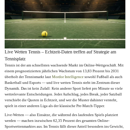
Live Wetten Tennis – Echtzeit-Daten treffen auf Strategie am
Tennisplatz
Tennis ist der am schnellsten wachsende Markt im Online-Wettgeschäft. Mit
einem prognostizierten jährlichen Wachstum von 13,83 Prozent bis 2031
überholt der Tennismarkt laut
Mordor Intelligence
sowohl Fußball als auch
Basketball und Esports — und live wetten Tennis steht im Zentrum dieser
Dynamik. Das ist kein Zufall: Kein anderer Sport liefert pro Minute so viele
wettrelevante Entscheidungen. Jeder Aufschlag, jedes Break, jeder Satzball
verschiebt die Quoten in Echtzeit, und wer die Muster dahinter versteht,
spielt in einer anderen Liga als der klassische Pre-Match-Tipper.
Live-Wetten — also Einsätze, die während des laufenden Spiels platziert
werden — machen inzwischen 62,35 Prozent des gesamten Online-
Sportwettenmarktes aus. Im Tennis fällt dieser Anteil besonders ins Gewicht,