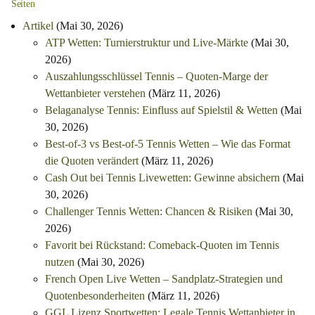
Seiten
Artikel
(Mai 30, 2026)
ATP Wetten: Turnierstruktur und Live-Märkte
(Mai 30,
2026)
Auszahlungsschlüssel Tennis – Quoten-Marge der
Wettanbieter verstehen
(März 11, 2026)
Belaganalyse Tennis: Einfluss auf Spielstil & Wetten
(Mai
30, 2026)
Best-of-3 vs Best-of-5 Tennis Wetten – Wie das Format
die Quoten verändert
(März 11, 2026)
Cash Out bei Tennis Livewetten: Gewinne absichern
(Mai
30, 2026)
Challenger Tennis Wetten: Chancen & Risiken
(Mai 30,
2026)
Favorit bei Rückstand: Comeback-Quoten im Tennis
nutzen
(Mai 30, 2026)
French Open Live Wetten – Sandplatz-Strategien und
Quotenbesonderheiten
(März 11, 2026)
GGL Lizenz Sportwetten: Legale Tennis Wettanbieter in