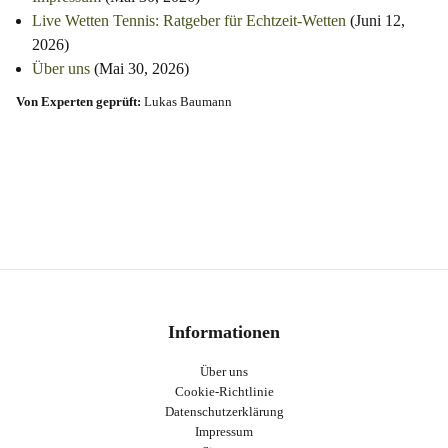
Live Wetten Tennis: Ratgeber für Echtzeit-Wetten
(Juni 12,
2026)
Über uns
(Mai 30, 2026)
Von Experten geprüft:
Lukas Baumann
Informationen
Über uns
Cookie-Richtlinie
Datenschutzerklärung
Impressum