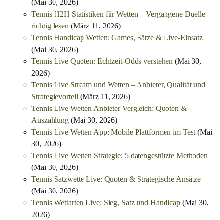
(Mai 30, 2026)
Tennis H2H Statistiken für Wetten – Vergangene Duelle
richtig lesen
(März 11, 2026)
Tennis Handicap Wetten: Games, Sätze & Live-Einsatz
(Mai 30, 2026)
Tennis Live Quoten: Echtzeit-Odds verstehen
(Mai 30,
2026)
Tennis Live Stream und Wetten – Anbieter, Qualität und
Strategievorteil
(März 11, 2026)
Tennis Live Wetten Anbieter Vergleich: Quoten &
Auszahlung
(Mai 30, 2026)
Tennis Live Wetten App: Mobile Plattformen im Test
(Mai
30, 2026)
Tennis Live Wetten Strategie: 5 datengestützte Methoden
(Mai 30, 2026)
Tennis Satzwette Live: Quoten & Strategische Ansätze
(Mai 30, 2026)
Tennis Wettarten Live: Sieg, Satz und Handicap
(Mai 30,
2026)