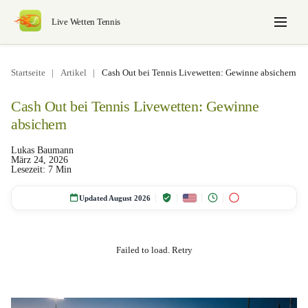
Live Wetten Tennis
Startseite
|
Artikel
|
Cash Out bei Tennis Livewetten: Gewinne absichern
Cash Out bei Tennis Livewetten: Gewinne
absichern
Lukas Baumann
März 24, 2026
Lesezeit: 7 Min
Updated August 2026
Failed to load.
Retry