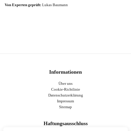
Von Experten geprüft:
Lukas Baumann
Informationen
Über uns
Cookie-Richtlinie
Datenschutzerklärung
Impressum
Sitemap
Haftungsausschluss