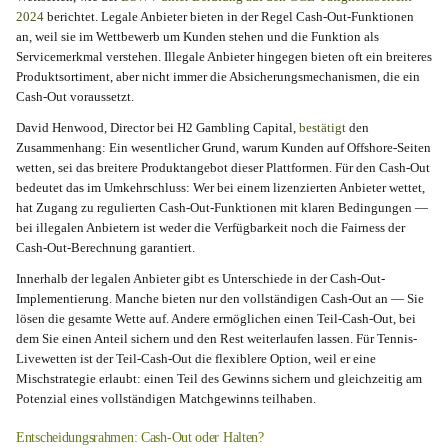
2024
berichtet. Legale Anbieter bieten in der Regel Cash-Out-Funktionen
an, weil sie im Wettbewerb um Kunden stehen und die Funktion als
Servicemerkmal verstehen. Illegale Anbieter hingegen bieten oft ein breiteres
Produktsortiment, aber nicht immer die Absicherungsmechanismen, die ein
Cash-Out voraussetzt.
David Henwood, Director bei H2 Gambling Capital,
bestätigt
den
Zusammenhang: Ein wesentlicher Grund, warum Kunden auf Offshore-Seiten
wetten, sei das breitere Produktangebot dieser Plattformen. Für den Cash-Out
bedeutet das im Umkehrschluss: Wer bei einem lizenzierten Anbieter wettet,
hat Zugang zu regulierten Cash-Out-Funktionen mit klaren Bedingungen —
bei illegalen Anbietern ist weder die Verfügbarkeit noch die Fairness der
Cash-Out-Berechnung garantiert.
Innerhalb der legalen Anbieter gibt es Unterschiede in der Cash-Out-
Implementierung. Manche bieten nur den vollständigen Cash-Out an — Sie
lösen die gesamte Wette auf. Andere ermöglichen einen Teil-Cash-Out, bei
dem Sie einen Anteil sichern und den Rest weiterlaufen lassen. Für Tennis-
Livewetten ist der Teil-Cash-Out die flexiblere Option, weil er eine
Mischstrategie erlaubt: einen Teil des Gewinns sichern und gleichzeitig am
Potenzial eines vollständigen Matchgewinns teilhaben.
Entscheidungsrahmen: Cash-Out oder Halten?