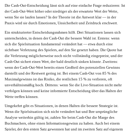
Die Cash-Out-Entscheidung lässt sich auf eine einfache Frage reduzieren: Ist
der Cash-Out-Wert höher oder niedriger als der erwartete Wert der Wette,
wenn Sie sie laufen lassen? In der Theorie ist die Antwort klar — in der
Praxis wird sie durch Emotionen, Unsicherheit und Zeitdruck erschwert.
Ein strukturierter Entscheidungsrahmen hilft. Drei Situationen lassen sich
unterscheiden, in denen der Cash-Out die bessere Wahl ist. Erstens: wenn
sich die Spielsituation fundamental verändert hat — etwa durch eine
sichtbare Verletzung des Spielers, auf den Sie gesetzt haben. Die Quote hat
die Verletzung möglicherweise noch nicht vollständig eingepreist, und der
Cash-Out sichert einen Wert, der bald deutlich sinken könnte. Zweitens:
wenn der Cash-Out-Wert bereits einen Großteil des potenziellen Gewinns
darstellt und der Restwert gering ist. Bei einem Cash-Out von 85 % des
Maximalgewinns ist das Risiko, die restlichen 15 % zu verlieren, oft
unverhältnismäßig hoch. Drittens: wenn Sie die Live-Situation nicht mehr
verfolgen können und keine informierte Entscheidung über das Halten der
Wette treffen können.
Umgekehrt gibt es Situationen, in denen Halten die bessere Strategie ist.
Wenn die Spielsituation sich nicht verändert hat und Ihre ursprüngliche
Analyse weiterhin gültig ist, zahlen Sie beim Cash-Out die Marge des
Buchmachers, ohne einen Informationsgewinn zu haben. Auch bei einem
Spieler, der den ersten Satz gewonnen hat und im zweiten Satz auf eigenem