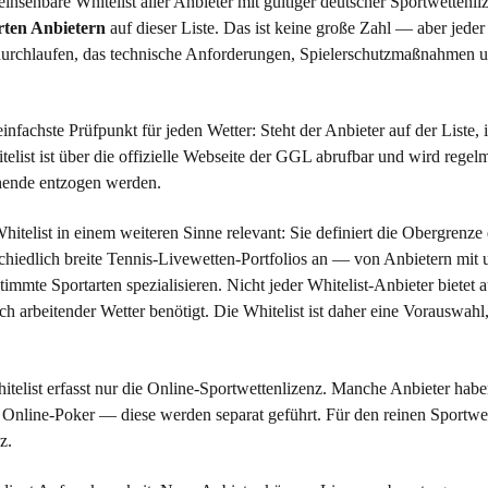
einsehbare Whitelist aller Anbieter mit gültiger deutscher Sportwettenl
rten Anbietern
auf dieser Liste. Das ist keine große Zahl — aber jeder
urchlaufen, das technische Anforderungen, Spielerschutzmaßnahmen un
einfachste Prüfpunkt für jeden Wetter: Steht der Anbieter auf der Liste, is
hitelist ist über die offizielle Webseite der GGL abrufbar und wird regel
hende entzogen werden.
Whitelist in einem weiteren Sinne relevant: Sie definiert die Obergrenz
rschiedlich breite Tennis-Livewetten-Portfolios an — von Anbietern mi
stimmte Sportarten spezialisieren. Nicht jeder Whitelist-Anbieter biete
isch arbeitender Wetter benötigt. Die Whitelist ist daher eine Vorauswahl,
telist erfasst nur die Online-Sportwettenlizenz. Manche Anbieter habe
 Online-Poker — diese werden separat geführt. Für den reinen Sportwett
z.