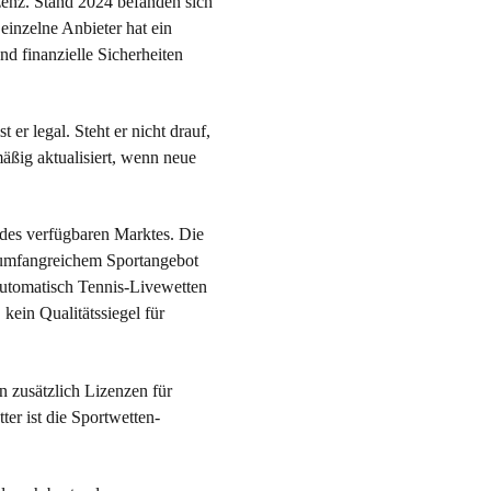
izenz. Stand 2024 befanden sich
 einzelne Anbieter hat ein
d finanzielle Sicherheiten
t er legal. Steht er nicht drauf,
mäßig aktualisiert, wenn neue
e des verfügbaren Marktes. Die
t umfangreichem Sportangebot
t automatisch Tennis-Livewetten
 kein Qualitätssiegel für
n zusätzlich Lizenzen für
er ist die Sportwetten-