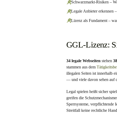
Schwarzmarkt-Risiken – War
Legale Anbieter erkennen –
Lizenz als Fundament – waru
GGL-Lizenz: Sic
34 legale Webseiten
stehen
38
stammen aus dem
Tätigkeitsb
illegalen Seiten ist innerhalb 
— und viele davon sehen auf de
Legal spielen heißt sicher spi
greifen die Schutzmechanismen,
Sperrsysteme, verpflichtende Id
Streitfall keine rechtliche Han