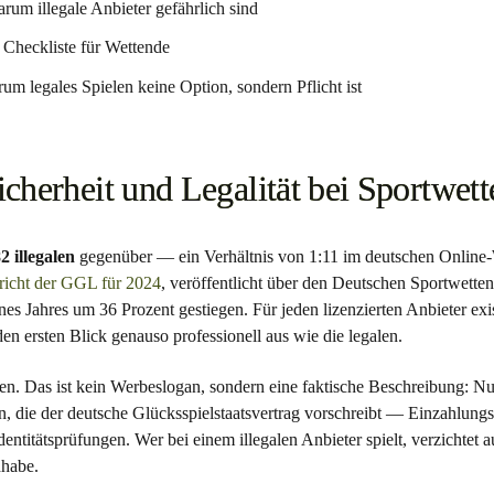
um illegale Anbieter gefährlich sind
 Checkliste für Wettende
m legales Spielen keine Option, sondern Pflicht ist
herheit und Legalität bei Sportwett
2 illegalen
gegenüber — ein Verhältnis von 1:11 im deutschen Online-
ericht der GGL für 2024
, veröffentlicht über den Deutschen Sportwette
eines Jahres um 36 Prozent gestiegen. Für jeden lizenzierten Anbieter exis
n ersten Blick genauso professionell aus wie die legalen.
elen. Das ist kein Werbeslogan, sondern eine faktische Beschreibung: Nu
 die der deutsche Glücksspielstaatsvertrag vorschreibt — Einzahlungsl
entitätsprüfungen. Wer bei einem illegalen Anbieter spielt, verzichtet 
dhabe.