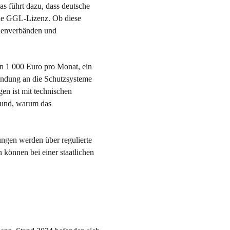
as führt dazu, dass deutsche
hne GGL-Lizenz. Ob diese
chenverbänden und
n 1 000 Euro pro Monat, ein
bindung an die Schutzsysteme
n ist mit technischen
rund, warum das
ungen werden über regulierte
 können bei einer staatlichen