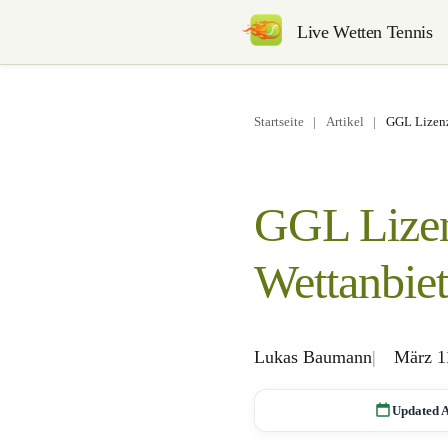
Live Wetten Tennis
Startseite
|
Artikel
|
GGL Lizenz
GGL Lizen
Wettanbiet
Lukas Baumann
März 1
Updated A