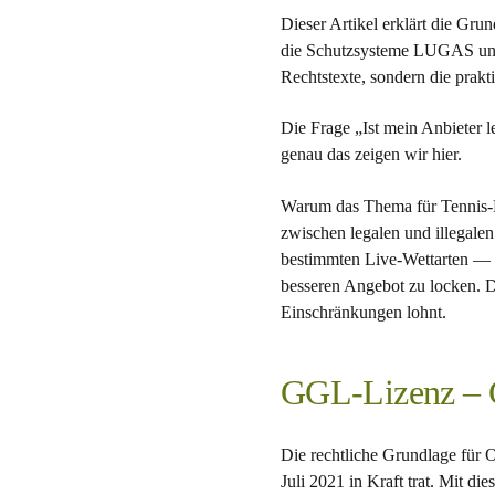
Dieser Artikel erklärt die Grun
die Schutzsysteme LUGAS und 
Rechtstexte, sondern die prakt
Die Frage „Ist mein Anbieter
genau das zeigen wir hier.
Warum das Thema für Tennis-Li
zwischen legalen und illegalen
bestimmten Live-Wettarten — e
besseren Angebot zu locken. Die
Einschränkungen lohnt.
GGL-Lizenz – G
Die rechtliche Grundlage für 
Juli 2021 in Kraft trat. Mit 