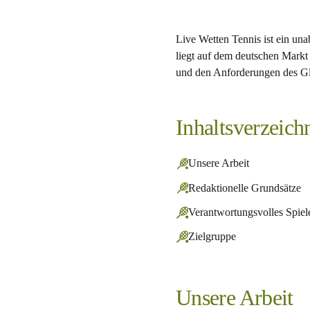
Live Wetten Tennis ist ein un
liegt auf dem deutschen Mark
und den Anforderungen des Glü
Inhaltsverzeich
Unsere Arbeit
Redaktionelle Grundsätze
Verantwortungsvolles Spiel
Zielgruppe
Unsere Arbeit