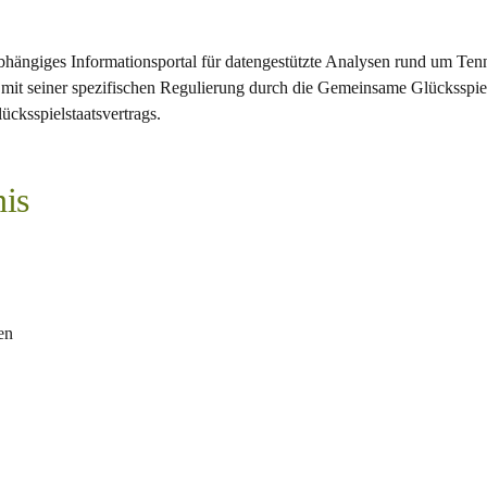
abhängiges Informationsportal für datengestützte Analysen rund um Te
t mit seiner spezifischen Regulierung durch die Gemeinsame Glückssp
cksspielstaatsvertrags.
nis
en