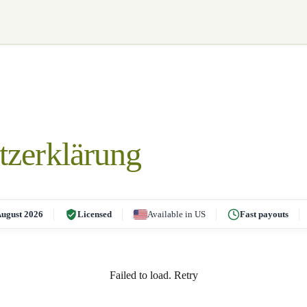
tzerklärung
ugust 2026
Licensed
Available in US
Fast payouts
Failed to load.
Retry