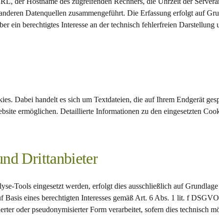
URL, der Hostname des zugreifenden Rechners, die Uhrzeit der Servera
anderen Datenquellen zusammengeführt. Die Erfassung erfolgt auf Grund
r ein berechtigtes Interesse an der technisch fehlerfreien Darstellung
es. Dabei handelt es sich um Textdateien, die auf Ihrem Endgerät ges
site ermöglichen. Detaillierte Informationen zu den eingesetzten Cooki
nd Drittanbieter
yse-Tools eingesetzt werden, erfolgt dies ausschließlich auf Grundlage
f Basis eines berechtigten Interesses gemäß Art. 6 Abs. 1 lit. f DSG
rter oder pseudonymisierter Form verarbeitet, sofern dies technisch mög