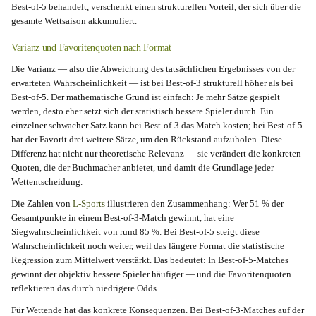
Best-of-5 behandelt, verschenkt einen strukturellen Vorteil, der sich über die
gesamte Wettsaison akkumuliert.
Varianz und Favoritenquoten nach Format
Die Varianz — also die Abweichung des tatsächlichen Ergebnisses von der
erwarteten Wahrscheinlichkeit — ist bei Best-of-3 strukturell höher als bei
Best-of-5. Der mathematische Grund ist einfach: Je mehr Sätze gespielt
werden, desto eher setzt sich der statistisch bessere Spieler durch. Ein
einzelner schwacher Satz kann bei Best-of-3 das Match kosten; bei Best-of-5
hat der Favorit drei weitere Sätze, um den Rückstand aufzuholen. Diese
Differenz hat nicht nur theoretische Relevanz — sie verändert die konkreten
Quoten, die der Buchmacher anbietet, und damit die Grundlage jeder
Wettentscheidung.
Die Zahlen von
L-Sports
illustrieren den Zusammenhang: Wer 51 % der
Gesamtpunkte in einem Best-of-3-Match gewinnt, hat eine
Siegwahrscheinlichkeit von rund 85 %. Bei Best-of-5 steigt diese
Wahrscheinlichkeit noch weiter, weil das längere Format die statistische
Regression zum Mittelwert verstärkt. Das bedeutet: In Best-of-5-Matches
gewinnt der objektiv bessere Spieler häufiger — und die Favoritenquoten
reflektieren das durch niedrigere Odds.
Für Wettende hat das konkrete Konsequenzen. Bei Best-of-3-Matches auf der