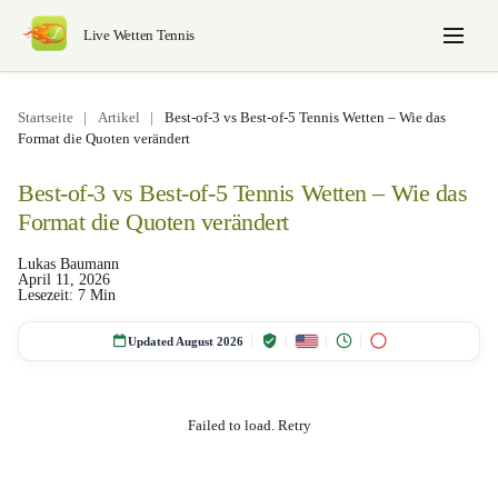
Live Wetten Tennis
Startseite
|
Artikel
|
Best-of-3 vs Best-of-5 Tennis Wetten – Wie das
Format die Quoten verändert
Best-of-3 vs Best-of-5 Tennis Wetten – Wie das
Format die Quoten verändert
Lukas Baumann
April 11, 2026
Lesezeit: 7 Min
Updated August 2026
Failed to load.
Retry