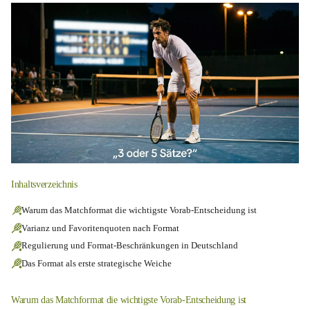
Inhaltsverzeichnis
Warum das Matchformat die wichtigste Vorab-Entscheidung ist
Varianz und Favoritenquoten nach Format
Regulierung und Format-Beschränkungen in Deutschland
Das Format als erste strategische Weiche
Warum das Matchformat die wichtigste Vorab-Entscheidung ist