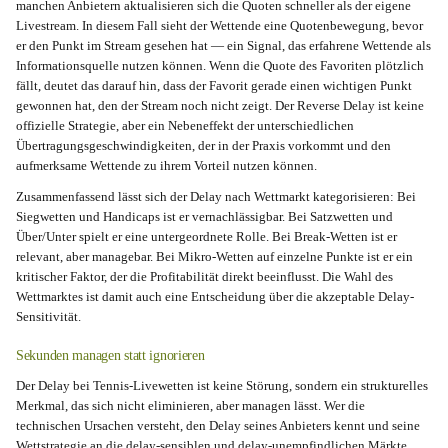
manchen Anbietern aktualisieren sich die Quoten schneller als der eigene
Livestream. In diesem Fall sieht der Wettende eine Quotenbewegung, bevor
er den Punkt im Stream gesehen hat — ein Signal, das erfahrene Wettende als
Informationsquelle nutzen können. Wenn die Quote des Favoriten plötzlich
fällt, deutet das darauf hin, dass der Favorit gerade einen wichtigen Punkt
gewonnen hat, den der Stream noch nicht zeigt. Der Reverse Delay ist keine
offizielle Strategie, aber ein Nebeneffekt der unterschiedlichen
Übertragungsgeschwindigkeiten, der in der Praxis vorkommt und den
aufmerksame Wettende zu ihrem Vorteil nutzen können.
Zusammenfassend lässt sich der Delay nach Wettmarkt kategorisieren: Bei
Siegwetten und Handicaps ist er vernachlässigbar. Bei Satzwetten und
Über/Unter spielt er eine untergeordnete Rolle. Bei Break-Wetten ist er
relevant, aber managebar. Bei Mikro-Wetten auf einzelne Punkte ist er ein
kritischer Faktor, der die Profitabilität direkt beeinflusst. Die Wahl des
Wettmarktes ist damit auch eine Entscheidung über die akzeptable Delay-
Sensitivität.
Sekunden managen statt ignorieren
Der Delay bei Tennis-Livewetten ist keine Störung, sondern ein strukturelles
Merkmal, das sich nicht eliminieren, aber managen lässt. Wer die
technischen Ursachen versteht, den Delay seines Anbieters kennt und seine
Wettstrategie an die delay-sensiblen und delay-unempfindlichen Märkte