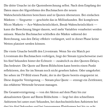
Die dritte Ursache ist die Quotenberechnung selbst. Nach dem Empfang der
Daten muss der Algorithmus des Buchmachers die neuen
Wahrscheinlichkeiten berechnen und in Quoten übersetzen. Bei einfachen
Märkten — Siegwette — geschieht das in Millisekunden. Bei komplexen
Micro Markets — Ace-Wahrscheinlichkeit, Break-Wahrscheinlichkeit —
kann die Berechnung länger dauern, weil mehr Variablen verarbeitet werden
müssen. Manche Buchmacher schließen die Märkte während der
Berechnung, was den Delay effektiv verlängert, weil in dieser Phase keine
Wetten platziert werden können.
Die vierte Ursache betrifft den Livestream. Wenn Sie ein Match per
Livestream des Buchmachers verfolgen, liegt der Stream typischerweise zwei
bis fünf Sekunden hinter der Echtzeit — zusätzlich zu den Quoten-Delays.
Das bedeutet: Die Quote auf Ihrem Bildschirm kann bereits einen Punkt
reflektieren, den Sie im Stream noch nicht gesehen haben. Oder umgekehrt:
Sie sehen im TV-Bild einen Punkt, der in der Quote bereits eingepreist ist.
Diese doppelte Verzögerung — Stream plus Quote — erzeugt ein Zeitfenster,
das erfahrene Wettende bewusst managen.
Die Gesamtverzögerung — von der Aktion auf dem Platz bis zur
aktualisierten Quote auf Ihrem Bildschirm — liegt bei den schnellsten
Anbietern bei unter zwei Sekunden, bei durchschnittlichen Anbietern bei
drei bis fünf Sekunden und bei langsameren Plattformen bei bis zu acht