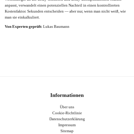
anpasst, verwandelt einen potenziellen Nachteil in einen kontrollierten
Kostenfaktor. Sekunden entscheiden — aber nur, wenn man nicht weiß, wie
man sie einkalkuliert.
Von Experten geprüft:
Lukas Baumann
Informationen
Über uns
Cookie-Richtlinie
Datenschutzerklärung
Impressum
Sitemap