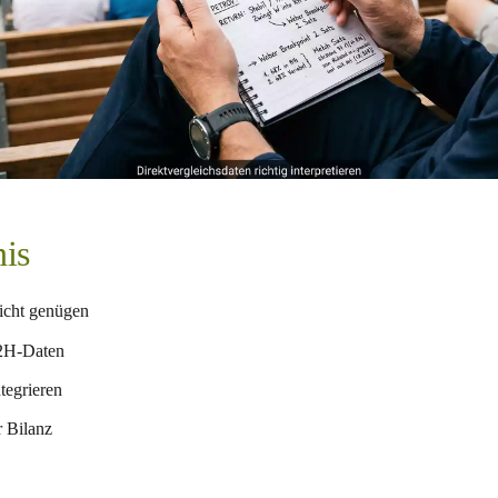
nis
icht genügen
H2H-Daten
tegrieren
r Bilanz