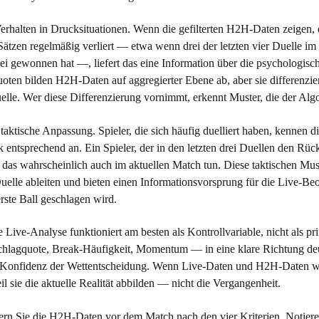
 Verhalten in Drucksituationen. Wenn die gefilterten H2H-Daten zeigen, 
ätzen regelmäßig verliert — etwa wenn drei der letzten vier Duelle im 
ei gewonnen hat —, liefert das eine Information über die psychologis
oten bilden H2H-Daten auf aggregierter Ebene ab, aber sie differenzier
elle. Wer diese Differenzierung vornimmt, erkennt Muster, die der Algo
e taktische Anpassung. Spieler, die sich häufig duelliert haben, kennen
k entsprechend an. Ein Spieler, der in den letzten drei Duellen den R
 das wahrscheinlich auch im aktuellen Match tun. Diese taktischen Muste
elle ableiten und bieten einen Informationsvorsprung für die Live-Be
rste Ball geschlagen wird.
 Live-Analyse funktioniert am besten als Kontrollvariable, nicht als pr
hlagquote, Break-Häufigkeit, Momentum — in eine klare Richtung de
ie Konfidenz der Wettentscheidung. Wenn Live-Daten und H2H-Daten wid
 sie die aktuelle Realität abbilden — nicht die Vergangenheit.
tern Sie die H2H-Daten vor dem Match nach den vier Kriterien. Notier