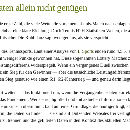
n allein nicht genügen
e erste Zahl, die viele Wettende vor einem Tennis-Match nachschlagen:
einbar eine klare Richtung. Doch Tennis H2H Statistiken Wetten, die al
atsache: Die Rohbilanz sagt weniger aus, als sie verspricht.
r des Tennissports. Laut einer Analyse von
L-Sports
enden rund 4,5 % a
amt weniger Punkte gewonnen hat. Diese sogenannten Lottery Matches z
eistungsdifferenz widerspiegelt. Wenn ein vergangenes Duell zwischen z
nz ein Sieg für den Gewinner — aber die tatsächliche Leistungsdiffere
en Sieg genauso wie einen 6:1, 6:2-Kantersieg — und genau darin lieg
t wetten — das funktioniert nur, wenn die Vergangenheitsdaten korrek
 das Fundament. Wer sie richtig filtert und mit aktuellen Informationen
 unkritisch übernimmt, baut auf einer Grundlage, die häufiger trügt, als 
rin, die Daten zu finden — sie sind auf Dutzenden Websites frei verfüg
n zu trennen und die gefilterten Daten in den Kontext des aktuellen Matc