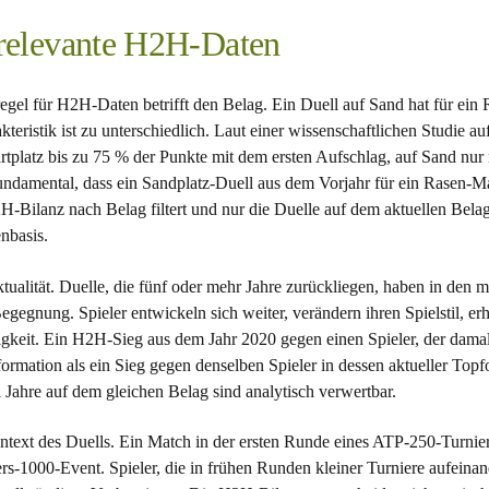
rrelevante H2H-Daten
rregel für H2H-Daten betrifft den Belag. Ein Duell auf Sand hat für ei
teristik ist zu unterschiedlich. Laut einer wissenschaftlichen Studie au
tplatz bis zu 75 % der Punkte mit dem ersten Aufschlag, auf Sand nur
fundamental, dass ein Sandplatz-Duell aus dem Vorjahr für ein Rasen-Ma
2H-Bilanz nach Belag filtert und nur die Duelle auf dem aktuellen Belag 
enbasis.
Aktualität. Duelle, die fünf oder mehr Jahre zurückliegen, haben in den m
Begegnung. Spieler entwickeln sich weiter, verändern ihren Spielstil, e
igkeit. Ein H2H-Sieg aus dem Jahr 2020 gegen einen Spieler, der damal
Information als ein Sieg gegen denselben Spieler in dessen aktueller Top
ei Jahre auf dem gleichen Belag sind analytisch verwertbar.
Kontext des Duells. Ein Match in der ersten Runde eines ATP-250-Turniers
rs-1000-Event. Spieler, die in frühen Runden kleiner Turniere aufeinande