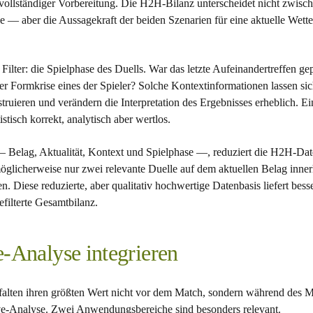
nvollständiger Vorbereitung. Die H2H-Bilanz unterscheidet nicht zwisc
 — aber die Aussagekraft der beiden Szenarien für eine aktuelle Wette
 Filter: die Spielphase des Duells. War das letzte Aufeinandertreffen ge
r Formkrise eines der Spieler? Solche Kontextinformationen lassen sich
struieren und verändern die Interpretation des Ergebnisses erheblich. 
stisch korrekt, analytisch aber wertlos.
 — Belag, Aktualität, Kontext und Spielphase —, reduziert die H2H-Dat
glicherweise nur zwei relevante Duelle auf dem aktuellen Belag innerha
. Diese reduzierte, aber qualitativ hochwertige Datenbasis liefert be
efilterte Gesamtbilanz.
-Analyse integrieren
falten ihren größten Wert nicht vor dem Match, sondern während des 
ive-Analyse. Zwei Anwendungsbereiche sind besonders relevant.