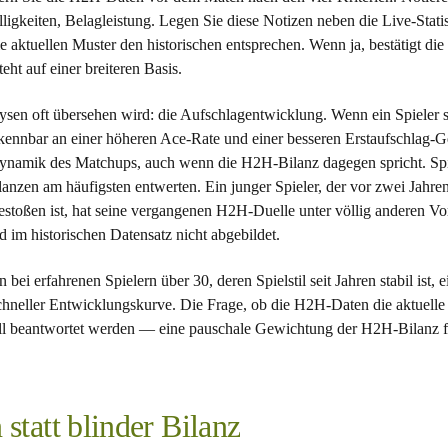
älligkeiten, Belagleistung. Legen Sie diese Notizen neben die Live-Stati
ie aktuellen Muster den historischen entsprechen. Wenn ja, bestätigt d
ht auf einer breiteren Basis.
sen oft übersehen wird: die Aufschlagentwicklung. Wenn ein Spieler se
kennbar an einer höheren Ace-Rate und einer besseren Erstaufschlag-G
ynamik des Matchups, auch wenn die H2H-Bilanz dagegen spricht. Spie
lanzen am häufigsten entwerten. Ein junger Spieler, der vor zwei Jahre
estoßen ist, hat seine vergangenen H2H-Duelle unter völlig anderen Vo
d im historischen Datensatz nicht abgebildet.
 erfahrenen Spielern über 30, deren Spielstil seit Jahren stabil ist, 
schneller Entwicklungskurve. Die Frage, ob die H2H-Daten die aktuelle
uell beantwortet werden — eine pauschale Gewichtung der H2H-Bilanz f
 statt blinder Bilanz