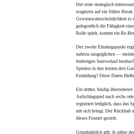
Der erste strategisch interess
reagieren auf ein frühes Break
Gewinnwahrscheinlichkeit es r
gelegentlich die Fähigkeit ei
Rolle spielt, kommt ein Re-Brea
Der zweite Einstiegspunkt ergi
nahezu ausgeglichen — meisten
bisherigen Satzverlauf beobach
Spielers in den letzten drei 
Ermüdung? Diese Daten fließen 
Ein dritter, häufig übersehene
Aufschlagspiel nach sechs ode
registriert lediglich, dass das
mit sich bringt. Der Rückhalt 
dieses Fenster gezielt.
Grundsätzlich gilt: Je näher 