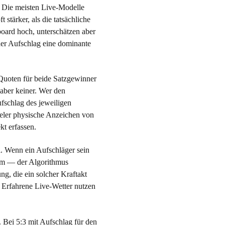
n. Die meisten Live-Modelle
stärker, als die tatsächliche
board hoch, unterschätzen aber
der Aufschlag eine dominante
e Quoten für beide Satzgewinner
aber keiner. Wer den
ufschlag des jeweiligen
ieler physische Anzeichen von
kt erfassen.
el. Wenn ein Aufschläger sein
aum — der Algorithmus
ung, die ein solcher Kraftakt
t. Erfahrene Live-Wetter nutzen
 Bei 5:3 mit Aufschlag für den