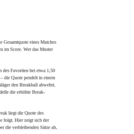
die Gesamtquote eines Matches
ngen im Score. Wer das Muster
n des Favoriten bei etwa 1,50
 — die Quote pendelt in einem
läger den Breakball abwehrt,
delle die erhöhte Break-
reak liegt die Quote des
 folgt. Hier zeigt sich der
er die verbleibenden Sätze ab,