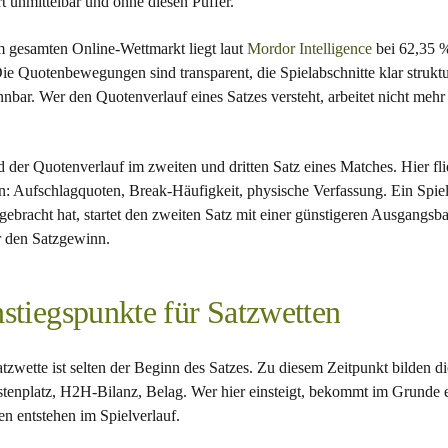
t unmittelbar und ohne diesen Puffer.
 gesamten Online-Wettmarkt liegt laut
Mordor Intelligence
bei 62,35 
ie Quotenbewegungen sind transparent, die Spielabschnitte klar struktu
nbar. Wer den Quotenverlauf eines Satzes versteht, arbeitet nicht mehr
 der Quotenverlauf im zweiten und dritten Satz eines Matches. Hier fl
in: Aufschlagquoten, Break-Häufigkeit, physische Verfassung. Ein Spiel
hgebracht hat, startet den zweiten Satz mit einer günstigeren Ausgangs
ür den Satzgewinn.
nstiegspunkte für Satzwetten
atzwette ist selten der Beginn des Satzes. Zu diesem Zeitpunkt bilden d
enplatz, H2H-Bilanz, Belag. Wer hier einsteigt, bekommt im Grunde e
n entstehen im Spielverlauf.