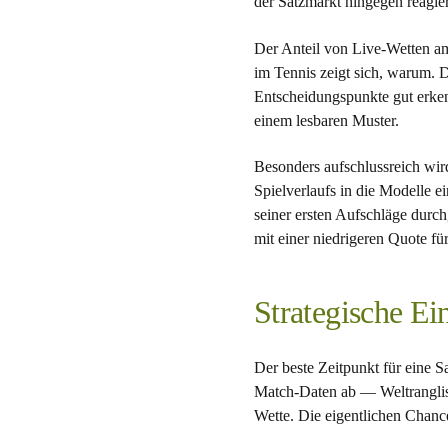
der Satzmarkt hingegen reagier
Der Anteil von Live-Wetten am
im Tennis zeigt sich, warum. D
Entscheidungspunkte gut erken
einem lesbaren Muster.
Besonders aufschlussreich wird
Spielverlaufs in die Modelle e
seiner ersten Aufschläge durc
mit einer niedrigeren Quote f
Strategische Ei
Der beste Zeitpunkt für eine S
Match-Daten ab — Weltranglist
Wette. Die eigentlichen Chance