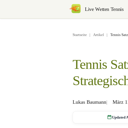
Live Wetten Tennis
Startseite
|
Artikel
|
Tennis Satz
Tennis Sa
Strategisc
Lukas Baumann
März 1
Updated A