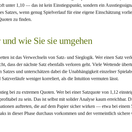
oft unter 1,10 — das ist kein Einstiegspunkt, sondern ein Ausstiegssign
 des Satzes, wenn genug Spielverlauf für eine eigene Einschätzung vorl
 Quoten zu finden.
r und wie Sie sie umgehen
etten ist das Verwechseln von Satz- und Sieglogik. Wer einen Satz verl
ht, dass der nächste Satz ebenfalls verloren geht. Viele Wettende über
 Satzes und unterschätzen dabei die Unabhängigkeit einzelner Spielabs
atzverläufe weniger korreliert, als die Intuition vermuten lässt.
nstieg bei zu extremen Quoten. Wer bei einer Satzquote von 1,12 einsteig
rofitabel zu sein. Das ist selbst mit solider Analyse kaum erreichbar. 
uationen auftreten, die auf dem Papier sicher wirken — etwa bei einem
reaks in dieser Phase durchaus vorkommen und der vermeintlich sichere