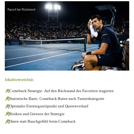
Inhaltsverzeichnis
Comeback-Strategie: Auf den Rückstand des Favoriten reagieren
Statistische Basis: Comeback-Raten nach Turnierkategorie
Optimaler Einstiegszeitpunkt und Quotenverlauf
Risiken und Grenzen der Strategie
Daten statt Bauchgefühl beim Comeback