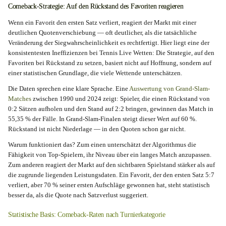
Comeback-Strategie: Auf den Rückstand des Favoriten reagieren
Wenn ein Favorit den ersten Satz verliert, reagiert der Markt mit einer
deutlichen Quotenverschiebung — oft deutlicher, als die tatsächliche
Veränderung der Siegwahrscheinlichkeit es rechtfertigt. Hier liegt eine der
konsistentesten Ineffizienzen bei Tennis Live Wetten: Die Strategie, auf den
Favoriten bei Rückstand zu setzen, basiert nicht auf Hoffnung, sondern auf
einer statistischen Grundlage, die viele Wettende unterschätzen.
Die Daten sprechen eine klare Sprache. Eine
Auswertung von Grand-Slam-
Matches
zwischen 1990 und 2024 zeigt: Spieler, die einen Rückstand von
0:2 Sätzen aufholen und den Stand auf 2:2 bringen, gewinnen das Match in
55,35 % der Fälle. In Grand-Slam-Finalen steigt dieser Wert auf 60 %.
Rückstand ist nicht Niederlage — in den Quoten schon gar nicht.
Warum funktioniert das? Zum einen unterschätzt der Algorithmus die
Fähigkeit von Top-Spielern, ihr Niveau über ein langes Match anzupassen.
Zum anderen reagiert der Markt auf den sichtbaren Spielstand stärker als auf
die zugrunde liegenden Leistungsdaten. Ein Favorit, der den ersten Satz 5:7
verliert, aber 70 % seiner ersten Aufschläge gewonnen hat, steht statistisch
besser da, als die Quote nach Satzverlust suggeriert.
Statistische Basis: Comeback-Raten nach Turnierkategorie