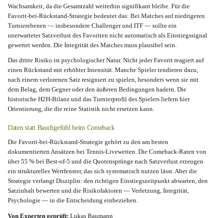
Wachsamkeit, da die Gesamtzahl weiterhin signifikant bleibe. Für die
Favorit-bei-Rückstand-Strategie bedeutet das: Bei Matches auf niedrigeren
Turnierebenen — insbesondere Challenger und ITF — sollte ein
unerwarteter Satzverlust des Favoriten nicht automatisch als Einstiegssignal
gewertet werden. Die Integrität des Matches muss plausibel sein.
Das dritte Risiko ist psychologischer Natur. Nicht jeder Favorit reagiert auf
einen Rückstand mit erhöhter Intensität. Manche Spieler tendieren dazu,
nach einem verlorenen Satz resigniert zu spielen, besonders wenn sie mit
dem Belag, dem Gegner oder den äußeren Bedingungen hadern. Die
historische H2H-Bilanz und das Turnierprofil des Spielers liefern hier
Orientierung, die die reine Statistik nicht ersetzen kann.
Daten statt Bauchgefühl beim Comeback
Die Favorit-bei-Rückstand-Strategie gehört zu den am besten
dokumentierten Ansätzen bei Tennis-Livewetten. Die Comeback-Raten von
über 55 % bei Best-of-5 und die Quotensprünge nach Satzverlust erzeugen
ein strukturelles Wertfenster, das sich systematisch nutzen lässt. Aber die
Strategie verlangt Disziplin: den richtigen Einstiegszeitpunkt abwarten, den
Satzinhalt bewerten und die Risikofaktoren — Verletzung, Integrität,
Psychologie — in die Entscheidung einbeziehen.
Von Experten geprüft:
Lukas Baumann