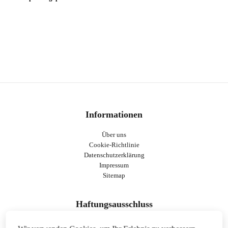
Informationen
Über uns
Cookie-Richtlinie
Datenschutzerklärung
Impressum
Sitemap
Haftungsausschluss
Dieser Leitfaden dient nur zu Informationszwecken. Bitte spielen Sie